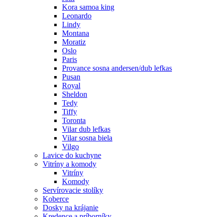
Kora samoa king
Leonardo
Lindy
Montana
Moratiz
Oslo
Paris
Provance sosna andersen/dub lefkas
Pusan
Royal
Sheldon
Tedy
Tiffy
Toronta
Vilar dub lefkas
Vilar sosna biela
Vilgo
Lavice do kuchyne
Vitríny a komody
Vitríny
Komody
Servírovacie stolíky
Koberce
Dosky na krájanie
Kredence a príborníky