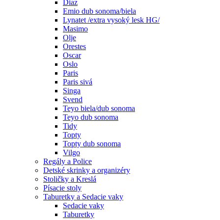
Diaz
Emio dub sonoma/biela
Lynatet /extra vysoký lesk HG/
Masimo
Olje
Orestes
Oscar
Oslo
Paris
Paris sivá
Singa
Svend
Teyo biela/dub sonoma
Teyo dub sonoma
Tidy
Topty
Topty dub sonoma
Vilgo
Regály a Police
Detské skrinky a organizéry
Stoličky a Kreslá
Písacie stoly
Taburetky a Sedacie vaky
Sedacie vaky
Taburetky