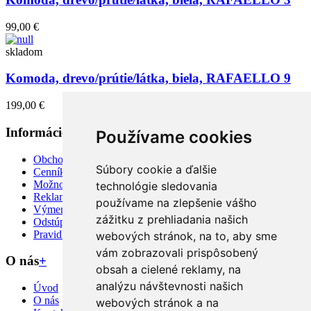
99,00 €
skladom
Komoda, drevo/prútie/látka, biela, RAFAELLO 9
199,00 €
Informácie
+
Používame cookies
Obchodné podmienky
Súbory cookie a ďalšie
Cenník dopravy a doručenie
Možnosti platby
technológie sledovania
Reklamácie / Poškodenie tovaru
používame na zlepšenie vášho
Výmena a vrátenie tovaru
zážitku z prehliadania našich
Odstúpiť od zmluvy TU
Pravidlá používania cookies
webových stránok, na to, aby sme
vám zobrazovali prispôsobený
O nás
+
obsah a cielené reklamy, na
analýzu návštevnosti našich
Úvod
O nás
webových stránok a na