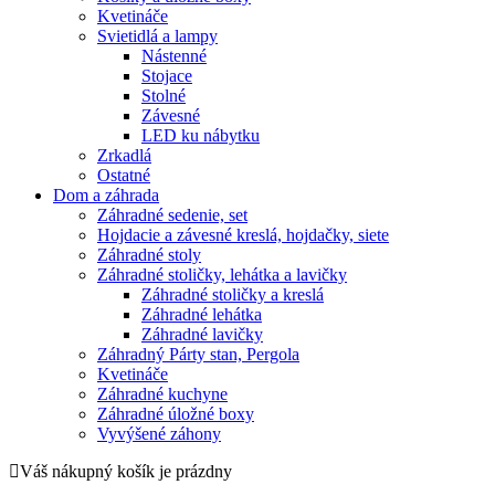
Kvetináče
Svietidlá a lampy
Nástenné
Stojace
Stolné
Závesné
LED ku nábytku
Zrkadlá
Ostatné
Dom a záhrada
Záhradné sedenie, set
Hojdacie a závesné kreslá, hojdačky, siete
Záhradné stoly
Záhradné stoličky, lehátka a lavičky
Záhradné stoličky a kreslá
Záhradné lehátka
Záhradné lavičky
Záhradný Párty stan, Pergola
Kvetináče
Záhradné kuchyne
Záhradné úložné boxy
Vyvýšené záhony
Váš nákupný košík je prázdny