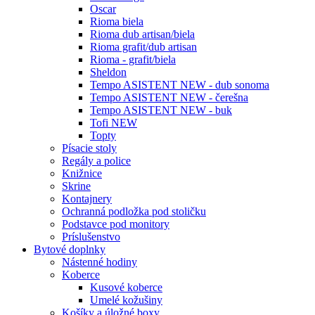
Oscar
Rioma biela
Rioma dub artisan/biela
Rioma grafit/dub artisan
Rioma - grafit/biela
Sheldon
Tempo ASISTENT NEW - dub sonoma
Tempo ASISTENT NEW - čerešna
Tempo ASISTENT NEW - buk
Tofi NEW
Topty
Písacie stoly
Regály a police
Knižnice
Skrine
Kontajnery
Ochranná podložka pod stoličku
Podstavce pod monitory
Príslušenstvo
Bytové doplnky
Nástenné hodiny
Koberce
Kusové koberce
Umelé kožušiny
Košíky a úložné boxy