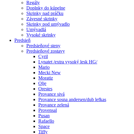
Regály
Doplnky do kúpelne
Skrinky nad práčku
Závesné skrinky
Skrinky pod umývadlo
Umývadlá
Vysoké skrinky
Predsieň
Predsieňové steny
Predsieňové zostavy
Cyril
Lynatet /extra vysoký lesk HG/
Mario
Mecki New
Moratiz
Olje
Orestes
Provance sivá
Provance sosna andersen/dub lefkas
Provance zelená
Provensal
Pusan
Rafaello
Space
Tiffy