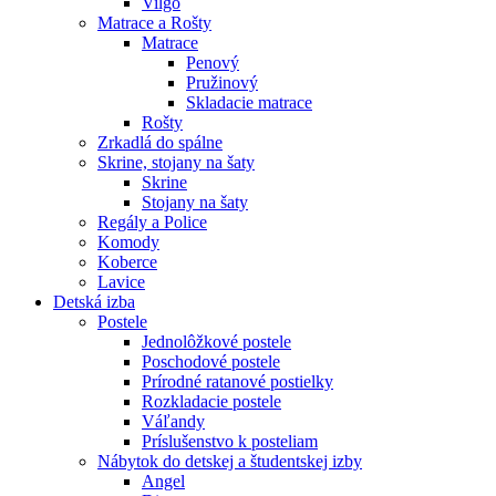
Vilgo
Matrace a Rošty
Matrace
Penový
Pružinový
Skladacie matrace
Rošty
Zrkadlá do spálne
Skrine, stojany na šaty
Skrine
Stojany na šaty
Regály a Police
Komody
Koberce
Lavice
Detská izba
Postele
Jednolôžkové postele
Poschodové postele
Prírodné ratanové postielky
Rozkladacie postele
Váľandy
Príslušenstvo k posteliam
Nábytok do detskej a študentskej izby
Angel