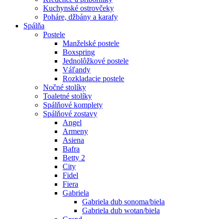
Kuchynské ostrovčeky
Poháre, džbány a karafy
Spálňa
Postele
Manželské postele
Boxspring
Jednolôžkové postele
Váľandy
Rozkladacie postele
Nočné stolíky
Toaletné stolíky
Spálňové komplety
Spálňové zostavy
Angel
Armeny
Asiena
Bafra
Betty 2
City
Fidel
Fiera
Gabriela
Gabriela dub sonoma/biela
Gabriela dub wotan/biela