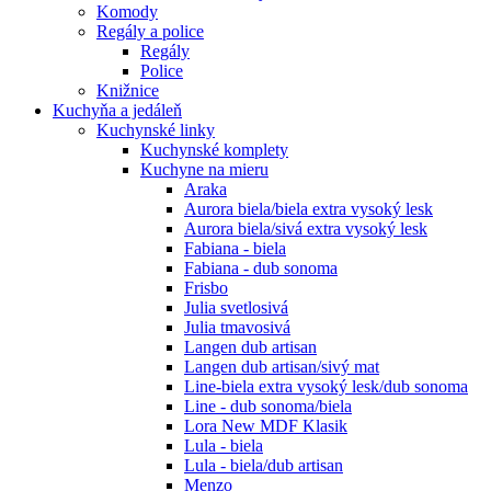
Komody
Regály a police
Regály
Police
Knižnice
Kuchyňa a jedáleň
Kuchynské linky
Kuchynské komplety
Kuchyne na mieru
Araka
Aurora biela/biela extra vysoký lesk
Aurora biela/sivá extra vysoký lesk
Fabiana - biela
Fabiana - dub sonoma
Frisbo
Julia svetlosivá
Julia tmavosivá
Langen dub artisan
Langen dub artisan/sivý mat
Line-biela extra vysoký lesk/dub sonoma
Line - dub sonoma/biela
Lora New MDF Klasik
Lula - biela
Lula - biela/dub artisan
Menzo