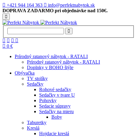
+421 944 164 363
info@perfektnabytok.sk
DOPRAVA ZADARMO pri objednávke nad 150€.
0 €
Prírodný ratanový nábytok - RATALI
Prírodný ratanový nábytok - RATALI
Doplnky v BOHO štýle
Obývačka
TV stolíky
Sedačky
Rohové sedačky
Sedačky v tvare U
Pohovky
Sedacie súpravy
Sedačky na mieru
Boby
Taburetky
Kreslá
Hojdacie kreslá