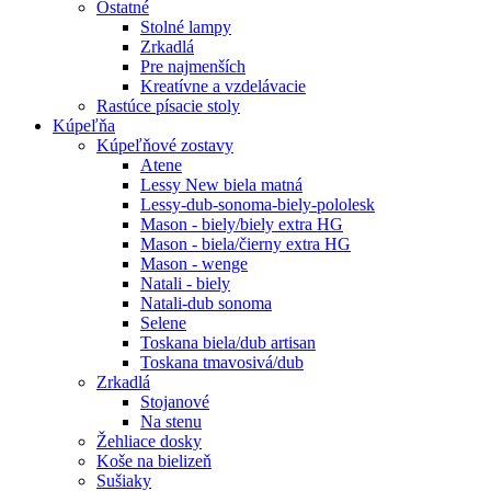
Ostatné
Stolné lampy
Zrkadlá
Pre najmenších
Kreatívne a vzdelávacie
Rastúce písacie stoly
Kúpeľňa
Kúpeľňové zostavy
Atene
Lessy New biela matná
Lessy-dub-sonoma-biely-pololesk
Mason - biely/biely extra HG
Mason - biela/čierny extra HG
Mason - wenge
Natali - biely
Natali-dub sonoma
Selene
Toskana biela/dub artisan
Toskana tmavosivá/dub
Zrkadlá
Stojanové
Na stenu
Žehliace dosky
Koše na bielizeň
Sušiaky