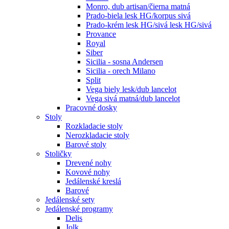
Monro, dub artisan/čierna matná
Prado-biela lesk HG/korpus sivá
Prado-krém lesk HG/sivá lesk HG/sivá
Provance
Royal
Siber
Sicilia - sosna Andersen
Sicilia - orech Milano
Split
Vega biely lesk/dub lancelot
Vega sivá matná/dub lancelot
Pracovné dosky
Stoly
Rozkladacie stoly
Nerozkladacie stoly
Barové stoly
Stoličky
Drevené nohy
Kovové nohy
Jedálenské kreslá
Barové
Jedálenské sety
Jedálenské programy
Delis
Jolk