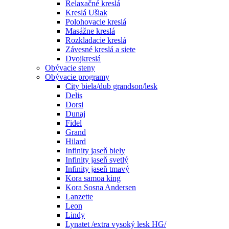
Relaxačné kreslá
Kreslá Ušiak
Polohovacie kreslá
Masážne kreslá
Rozkladacie kreslá
Závesné kreslá a siete
Dvojkreslá
Obývacie steny
Obývacie programy
City biela/dub grandson/lesk
Delis
Dorsi
Dunaj
Fidel
Grand
Hilard
Infinity jaseň biely
Infinity jaseň svetlý
Infinity jaseň tmavý
Kora samoa king
Kora Sosna Andersen
Lanzette
Leon
Lindy
Lynatet /extra vysoký lesk HG/