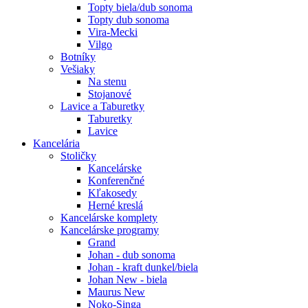
Topty biela/dub sonoma
Topty dub sonoma
Vira-Mecki
Vilgo
Botníky
Vešiaky
Na stenu
Stojanové
Lavice a Taburetky
Taburetky
Lavice
Kancelária
Stoličky
Kancelárske
Konferenčné
Kľakosedy
Herné kreslá
Kancelárske komplety
Kancelárske programy
Grand
Johan - dub sonoma
Johan - kraft dunkel/biela
Johan New - biela
Maurus New
Noko-Singa