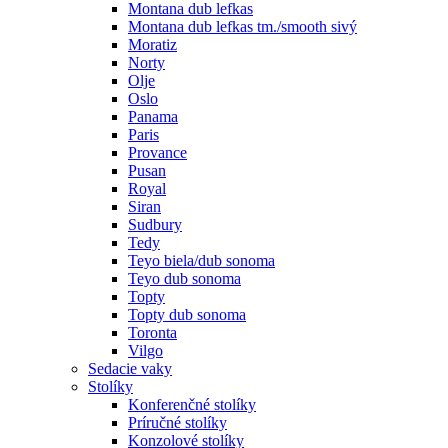
Montana dub lefkas
Montana dub lefkas tm./smooth sivý
Moratiz
Norty
Olje
Oslo
Panama
Paris
Provance
Pusan
Royal
Siran
Sudbury
Tedy
Teyo biela/dub sonoma
Teyo dub sonoma
Topty
Topty dub sonoma
Toronta
Vilgo
Sedacie vaky
Stolíky
Konferenčné stolíky
Príručné stolíky
Konzolové stolíky