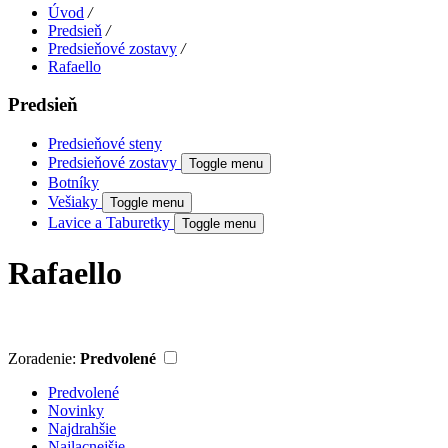
Úvod
/
Predsieň
/
Predsieňové zostavy
/
Rafaello
Predsieň
Predsieňové steny
Predsieňové zostavy
Toggle menu
Botníky
Vešiaky
Toggle menu
Lavice a Taburetky
Toggle menu
Rafaello
Zoradenie:
Predvolené
Predvolené
Novinky
Najdrahšie
Najlacnejšie