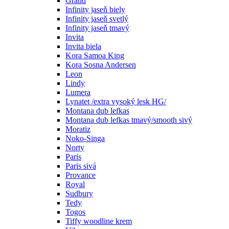
Grand
Infinity jaseň biely
Infinity jaseň svetlý
Infinity jaseň tmavý
Invita
Invita biela
Kora Samoa King
Kora Sosna Andersen
Leon
Lindy
Lumera
Lynatet /extra vysoký lesk HG/
Montana dub lefkas
Montana dub lefkas tmavý/smooth sivý
Moratiz
Noko-Singa
Norty
Paris
Paris sivá
Provance
Royal
Sudbury
Tedy
Togos
Tiffy woodline krem