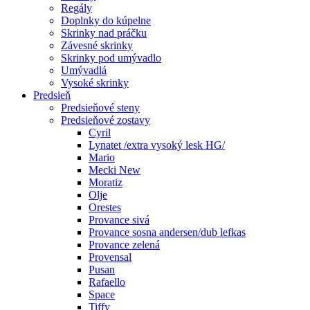
Regály
Doplnky do kúpelne
Skrinky nad práčku
Závesné skrinky
Skrinky pod umývadlo
Umývadlá
Vysoké skrinky
Predsieň
Predsieňové steny
Predsieňové zostavy
Cyril
Lynatet /extra vysoký lesk HG/
Mario
Mecki New
Moratiz
Olje
Orestes
Provance sivá
Provance sosna andersen/dub lefkas
Provance zelená
Provensal
Pusan
Rafaello
Space
Tiffy