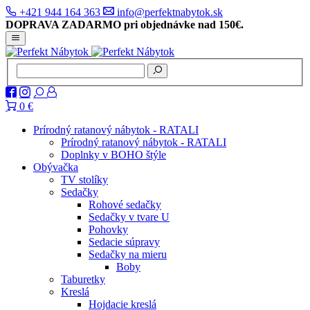
+421 944 164 363
info@perfektnabytok.sk
DOPRAVA ZADARMO pri objednávke nad 150€.
0 €
Prírodný ratanový nábytok - RATALI
Prírodný ratanový nábytok - RATALI
Doplnky v BOHO štýle
Obývačka
TV stolíky
Sedačky
Rohové sedačky
Sedačky v tvare U
Pohovky
Sedacie súpravy
Sedačky na mieru
Boby
Taburetky
Kreslá
Hojdacie kreslá