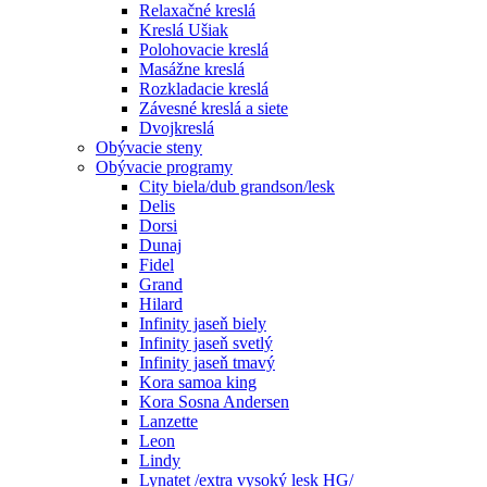
Relaxačné kreslá
Kreslá Ušiak
Polohovacie kreslá
Masážne kreslá
Rozkladacie kreslá
Závesné kreslá a siete
Dvojkreslá
Obývacie steny
Obývacie programy
City biela/dub grandson/lesk
Delis
Dorsi
Dunaj
Fidel
Grand
Hilard
Infinity jaseň biely
Infinity jaseň svetlý
Infinity jaseň tmavý
Kora samoa king
Kora Sosna Andersen
Lanzette
Leon
Lindy
Lynatet /extra vysoký lesk HG/