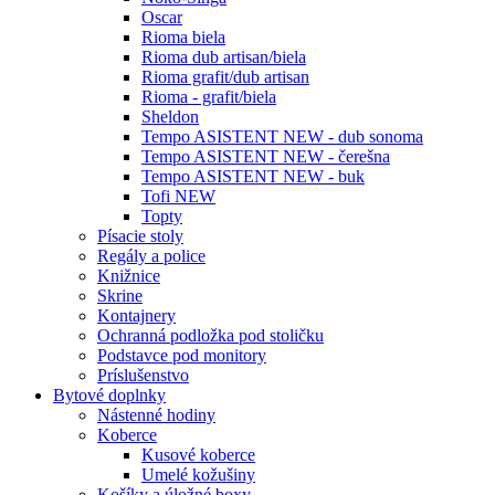
Oscar
Rioma biela
Rioma dub artisan/biela
Rioma grafit/dub artisan
Rioma - grafit/biela
Sheldon
Tempo ASISTENT NEW - dub sonoma
Tempo ASISTENT NEW - čerešna
Tempo ASISTENT NEW - buk
Tofi NEW
Topty
Písacie stoly
Regály a police
Knižnice
Skrine
Kontajnery
Ochranná podložka pod stoličku
Podstavce pod monitory
Príslušenstvo
Bytové doplnky
Nástenné hodiny
Koberce
Kusové koberce
Umelé kožušiny
Košíky a úložné boxy