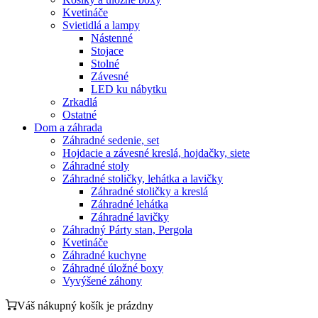
Kvetináče
Svietidlá a lampy
Nástenné
Stojace
Stolné
Závesné
LED ku nábytku
Zrkadlá
Ostatné
Dom a záhrada
Záhradné sedenie, set
Hojdacie a závesné kreslá, hojdačky, siete
Záhradné stoly
Záhradné stoličky, lehátka a lavičky
Záhradné stoličky a kreslá
Záhradné lehátka
Záhradné lavičky
Záhradný Párty stan, Pergola
Kvetináče
Záhradné kuchyne
Záhradné úložné boxy
Vyvýšené záhony
Váš nákupný košík je prázdny