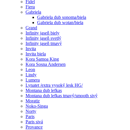
Fidel
Fiera
Gabriela
Gabriela dub sonoma/biela
Gabriela dub wotan/biela
Grand
Infinity jaseň biely
Infinity jaseň svetlý
Infinity jaseň tmavý
Invita
Invita biela
Kora Samoa King
Kora Sosna Andersen
Leon
Lindy
Lumera
Lynatet /extra vysoký lesk HG/
Montana dub lefkas
Montana dub lefkas tmavý/smooth sivý
Moratiz
Noko-Singa
Norty
Paris
Paris sivá
Provance