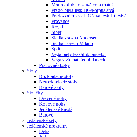
Monro, dub artisan/čierna matná
Prado-biela lesk HG/korpus sivá
Prado-krém lesk HG/sivá lesk HG/sivá
Provance
Royal
Siber
Sicilia - sosna Andersen
Sicilia - orech Milano
Split
Vega biely lesk/dub lancelot
Vega sivá matná/dub lancelot
Pracovné dosky
Stoly
Rozkladacie stoly
Nerozkladacie stoly
Barové stoly
Stoličky
Drevené nohy
Kovové nohy
Jedálenské kreslá
Barové
Jedálenské sety
Jedálenské programy
Delis
Jolk