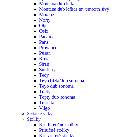
Montana dub lefkas
Montana dub lefkas tm./smooth sivý
Moratiz
Norty
Olje
Oslo
Panama
Paris
Provance
Pusan
Royal
Siran
Sudbury
Tedy
Teyo biela/dub sonoma
Teyo dub sonoma
Topty
Topty dub sonoma
Toronta
Vilgo
Sedacie vaky
Stolíky
Konferenčné stolíky
Príručné stolíky
Konzolové stolíky