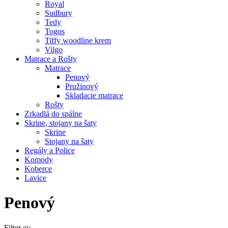
Royal
Sudbury
Tedy
Togos
Tiffy woodline krem
Vilgo
Matrace a Rošty
Matrace
Penový
Pružinový
Skladacie matrace
Rošty
Zrkadlá do spálne
Skrine, stojany na šaty
Skrine
Stojany na šaty
Regály a Police
Komody
Koberce
Lavice
Penový
Filter