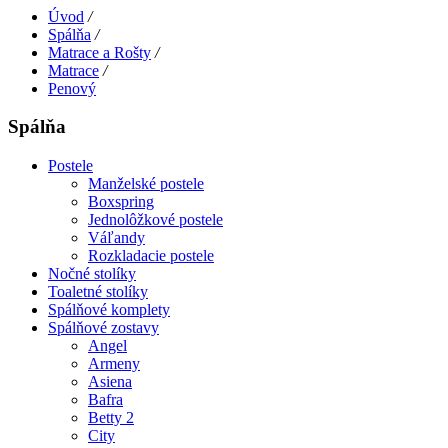
Úvod
/
Spálňa
/
Matrace a Rošty
/
Matrace
/
Penový
Spálňa
Postele
Manželské postele
Boxspring
Jednolôžkové postele
Váľandy
Rozkladacie postele
Nočné stolíky
Toaletné stolíky
Spálňové komplety
Spálňové zostavy
Angel
Armeny
Asiena
Bafra
Betty 2
City