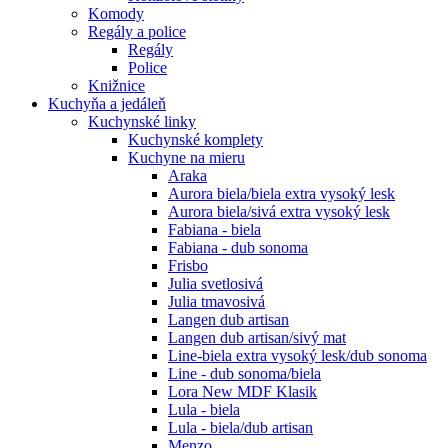
Komody
Regály a police
Regály
Police
Knižnice
Kuchyňa a jedáleň
Kuchynské linky
Kuchynské komplety
Kuchyne na mieru
Araka
Aurora biela/biela extra vysoký lesk
Aurora biela/sivá extra vysoký lesk
Fabiana - biela
Fabiana - dub sonoma
Frisbo
Julia svetlosivá
Julia tmavosivá
Langen dub artisan
Langen dub artisan/sivý mat
Line-biela extra vysoký lesk/dub sonoma
Line - dub sonoma/biela
Lora New MDF Klasik
Lula - biela
Lula - biela/dub artisan
Menzo