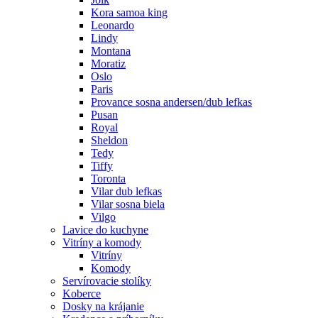
Kora samoa king
Leonardo
Lindy
Montana
Moratiz
Oslo
Paris
Provance sosna andersen/dub lefkas
Pusan
Royal
Sheldon
Tedy
Tiffy
Toronta
Vilar dub lefkas
Vilar sosna biela
Vilgo
Lavice do kuchyne
Vitríny a komody
Vitríny
Komody
Servírovacie stolíky
Koberce
Dosky na krájanie