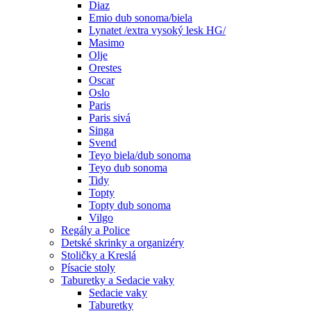
Diaz
Emio dub sonoma/biela
Lynatet /extra vysoký lesk HG/
Masimo
Olje
Orestes
Oscar
Oslo
Paris
Paris sivá
Singa
Svend
Teyo biela/dub sonoma
Teyo dub sonoma
Tidy
Topty
Topty dub sonoma
Vilgo
Regály a Police
Detské skrinky a organizéry
Stoličky a Kreslá
Písacie stoly
Taburetky a Sedacie vaky
Sedacie vaky
Taburetky