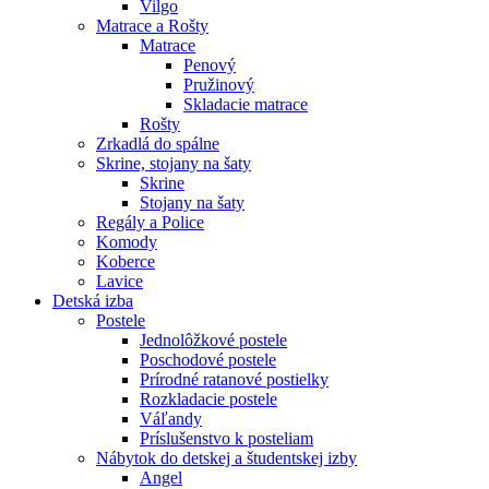
Vilgo
Matrace a Rošty
Matrace
Penový
Pružinový
Skladacie matrace
Rošty
Zrkadlá do spálne
Skrine, stojany na šaty
Skrine
Stojany na šaty
Regály a Police
Komody
Koberce
Lavice
Detská izba
Postele
Jednolôžkové postele
Poschodové postele
Prírodné ratanové postielky
Rozkladacie postele
Váľandy
Príslušenstvo k posteliam
Nábytok do detskej a študentskej izby
Angel