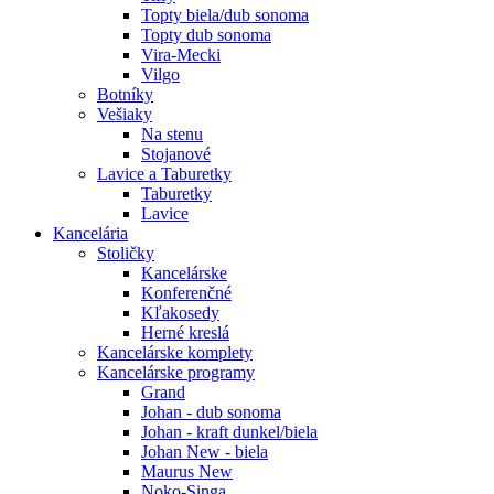
Topty biela/dub sonoma
Topty dub sonoma
Vira-Mecki
Vilgo
Botníky
Vešiaky
Na stenu
Stojanové
Lavice a Taburetky
Taburetky
Lavice
Kancelária
Stoličky
Kancelárske
Konferenčné
Kľakosedy
Herné kreslá
Kancelárske komplety
Kancelárske programy
Grand
Johan - dub sonoma
Johan - kraft dunkel/biela
Johan New - biela
Maurus New
Noko-Singa