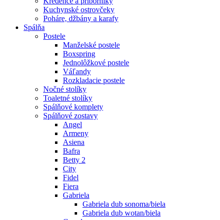
Kredence a príborníky
Kuchynské ostrovčeky
Poháre, džbány a karafy
Spálňa
Postele
Manželské postele
Boxspring
Jednolôžkové postele
Váľandy
Rozkladacie postele
Nočné stolíky
Toaletné stolíky
Spálňové komplety
Spálňové zostavy
Angel
Armeny
Asiena
Bafra
Betty 2
City
Fidel
Fiera
Gabriela
Gabriela dub sonoma/biela
Gabriela dub wotan/biela