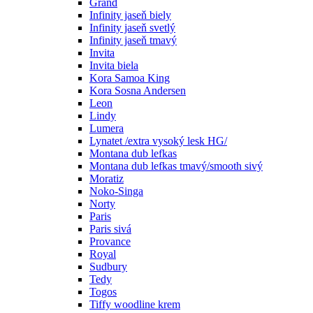
Grand
Infinity jaseň biely
Infinity jaseň svetlý
Infinity jaseň tmavý
Invita
Invita biela
Kora Samoa King
Kora Sosna Andersen
Leon
Lindy
Lumera
Lynatet /extra vysoký lesk HG/
Montana dub lefkas
Montana dub lefkas tmavý/smooth sivý
Moratiz
Noko-Singa
Norty
Paris
Paris sivá
Provance
Royal
Sudbury
Tedy
Togos
Tiffy woodline krem