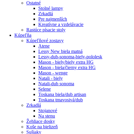
Ostatné
Stolné lampy
Zrkadlá
Pre najmenších
Kreatívne a vzdelávacie
Rastúce písacie stoly
Kúpeľňa
Kúpeľňové zostavy
Atene
Lessy New biela matná
Lessy-dub-sonoma-biely-pololesk
Mason - biely/biely extra HG
Mason - biela/čierny extra HG
Mason - wenge
Natali - biely
Natali-dub sonoma
Selene
Toskana biela/dub artisan
Toskana tmavosivá/dub
Zrkadlá
Stojanové
Na stenu
Žehliace dosky
Koše na bielizeň
Sušiaky