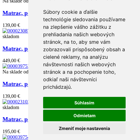
Na sklade od: 17.08.2026
Súbory cookie a ďalšie
Matrac, penový, 80x200, LEJSA
technológie sledovania používame
139,00 €
na zlepšenie vášho zážitku z
prehliadania našich webových
skladom
stránok, na to, aby sme vám
Matrac, penový, 180x200, BE TEMPO 30 NEW
zobrazovali prispôsobený obsah a
cielené reklamy, na analýzu
449,00 €
návštevnosti našich webových
stránok a na pochopenie toho,
Na sklade od: 17.08.2026
odkiaľ naši návštevníci
Matrac, penový, 90x200, LEJSA
prichádzajú.
139,00 €
Súhlasím
skladom
Odmietam
Matrac, penový, 80x200, BE KATARINA 10 NEW
Zmeniť moje nastavenia
195,00 €