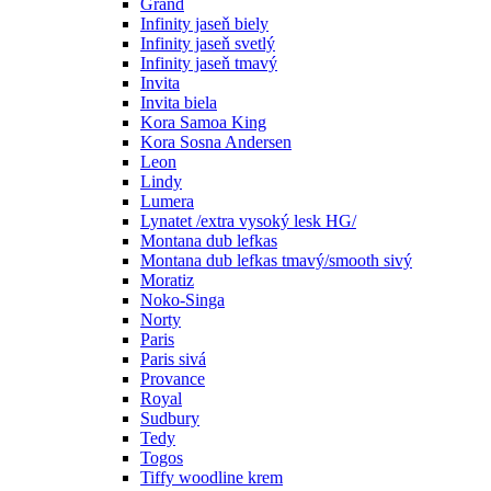
Grand
Infinity jaseň biely
Infinity jaseň svetlý
Infinity jaseň tmavý
Invita
Invita biela
Kora Samoa King
Kora Sosna Andersen
Leon
Lindy
Lumera
Lynatet /extra vysoký lesk HG/
Montana dub lefkas
Montana dub lefkas tmavý/smooth sivý
Moratiz
Noko-Singa
Norty
Paris
Paris sivá
Provance
Royal
Sudbury
Tedy
Togos
Tiffy woodline krem