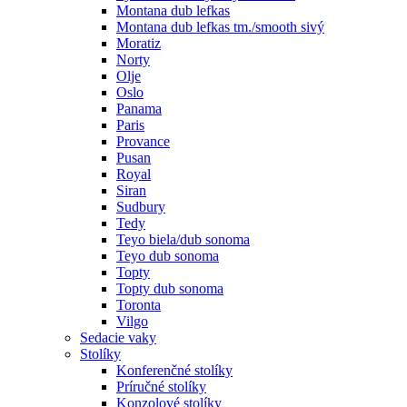
Montana dub lefkas
Montana dub lefkas tm./smooth sivý
Moratiz
Norty
Olje
Oslo
Panama
Paris
Provance
Pusan
Royal
Siran
Sudbury
Tedy
Teyo biela/dub sonoma
Teyo dub sonoma
Topty
Topty dub sonoma
Toronta
Vilgo
Sedacie vaky
Stolíky
Konferenčné stolíky
Príručné stolíky
Konzolové stolíky