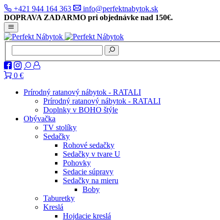
+421 944 164 363
info@perfektnabytok.sk
DOPRAVA ZADARMO pri objednávke nad 150€.
0 €
Prírodný ratanový nábytok - RATALI
Prírodný ratanový nábytok - RATALI
Doplnky v BOHO štýle
Obývačka
TV stolíky
Sedačky
Rohové sedačky
Sedačky v tvare U
Pohovky
Sedacie súpravy
Sedačky na mieru
Boby
Taburetky
Kreslá
Hojdacie kreslá