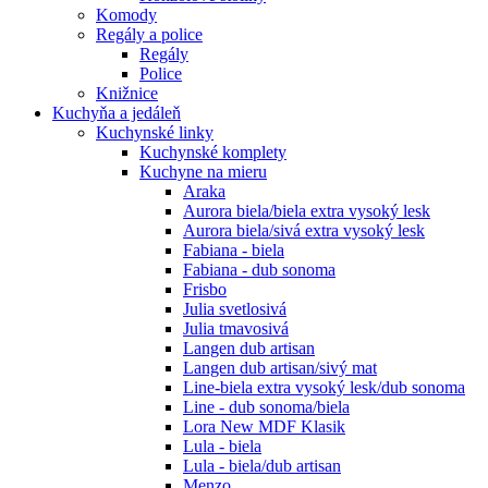
Komody
Regály a police
Regály
Police
Knižnice
Kuchyňa a jedáleň
Kuchynské linky
Kuchynské komplety
Kuchyne na mieru
Araka
Aurora biela/biela extra vysoký lesk
Aurora biela/sivá extra vysoký lesk
Fabiana - biela
Fabiana - dub sonoma
Frisbo
Julia svetlosivá
Julia tmavosivá
Langen dub artisan
Langen dub artisan/sivý mat
Line-biela extra vysoký lesk/dub sonoma
Line - dub sonoma/biela
Lora New MDF Klasik
Lula - biela
Lula - biela/dub artisan
Menzo