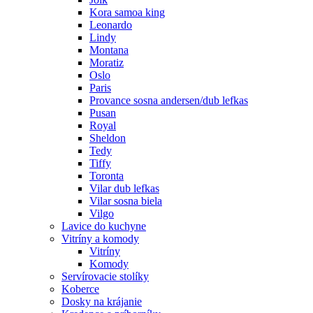
Kora samoa king
Leonardo
Lindy
Montana
Moratiz
Oslo
Paris
Provance sosna andersen/dub lefkas
Pusan
Royal
Sheldon
Tedy
Tiffy
Toronta
Vilar dub lefkas
Vilar sosna biela
Vilgo
Lavice do kuchyne
Vitríny a komody
Vitríny
Komody
Servírovacie stolíky
Koberce
Dosky na krájanie