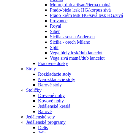
Monro, dub artisan/čierna matná
Prado-biela lesk HG/korpus sivá
Prado-krém lesk HG/sivá lesk HG/sivá
Provance
Royal
Siber
Sicilia - sosna Andersen
Sicilia - orech Milano
Split
Vega biely lesk/dub lancelot
Vega sivá matná/dub lancelot
Pracovné dosky
Stoly
Rozkladacie stoly
Nerozkladacie stoly
Barové stoly
Stoličky
Drevené nohy
Kovové nohy
Jedálenské kreslá
Barové
Jedálenské sety
Jedálenské programy
Delis
Jolk