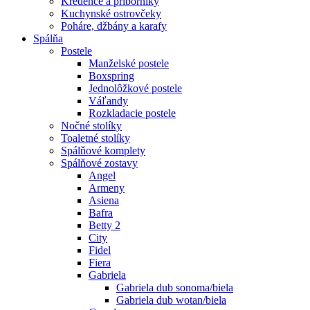
Kredence a príborníky
Kuchynské ostrovčeky
Poháre, džbány a karafy
Spálňa
Postele
Manželské postele
Boxspring
Jednolôžkové postele
Váľandy
Rozkladacie postele
Nočné stolíky
Toaletné stolíky
Spálňové komplety
Spálňové zostavy
Angel
Armeny
Asiena
Bafra
Betty 2
City
Fidel
Fiera
Gabriela
Gabriela dub sonoma/biela
Gabriela dub wotan/biela