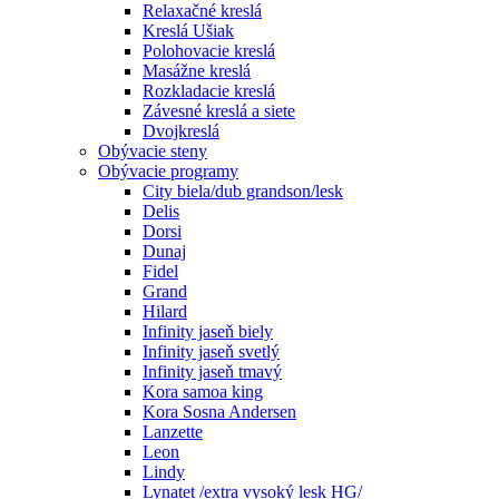
Relaxačné kreslá
Kreslá Ušiak
Polohovacie kreslá
Masážne kreslá
Rozkladacie kreslá
Závesné kreslá a siete
Dvojkreslá
Obývacie steny
Obývacie programy
City biela/dub grandson/lesk
Delis
Dorsi
Dunaj
Fidel
Grand
Hilard
Infinity jaseň biely
Infinity jaseň svetlý
Infinity jaseň tmavý
Kora samoa king
Kora Sosna Andersen
Lanzette
Leon
Lindy
Lynatet /extra vysoký lesk HG/