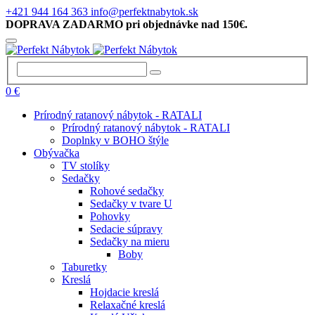
+421 944 164 363
info@perfektnabytok.sk
DOPRAVA ZADARMO pri objednávke nad 150€.
0 €
Prírodný ratanový nábytok - RATALI
Prírodný ratanový nábytok - RATALI
Doplnky v BOHO štýle
Obývačka
TV stolíky
Sedačky
Rohové sedačky
Sedačky v tvare U
Pohovky
Sedacie súpravy
Sedačky na mieru
Boby
Taburetky
Kreslá
Hojdacie kreslá
Relaxačné kreslá