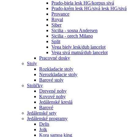
Prado-biela lesk HG/korpus sivá
Prado-krém lesk HG/sivá lesk HG/sivá
Provance
Royal
Siber
Sicilia - sosna Andersen
Sicilia - orech Milano
Split
Vega biely lesk/dub lancelot
Vega sivá matná/dub lancelot
Pracovné dosky
Stoly
Rozkladacie stoly
Nerozkladacie stoly
Barové stoly
Stoličky
Drevené nohy
Kovové nohy
Jedálenské kreslá
Barové
Jedálenské sety
Jedálenské programy
Delis
Jolk
Kora samoa king