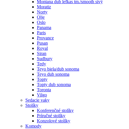
Montana dub lefkas tm./smooth sivý
Moratiz
Norty
Olje
Oslo
Panama
Paris
Provance
Pusan
Royal
Siran
Sudbury
Tedy
Teyo biela/dub sonoma
Teyo dub sonoma
Topty
Topty dub sonoma
Toronta
Vilgo
Sedacie vaky
Stolíky
Konferenčné stolíky
Príručné stolíky
Konzolové stolíky
Komody