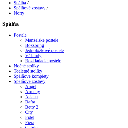
Spálňa
/
Spálňové zostavy
/
Norty
Spálňa
Postele
Manželské postele
Boxspring
Jednolôžkové postele
Váľandy
Rozkladacie postele
Nočné stolíky
Toaletné stolíky
Spálňové komplety
Spálňové zostavy
Angel
Armeny
Asiena
Bafra
Betty 2
City
Fidel
Fiera
Gabriela