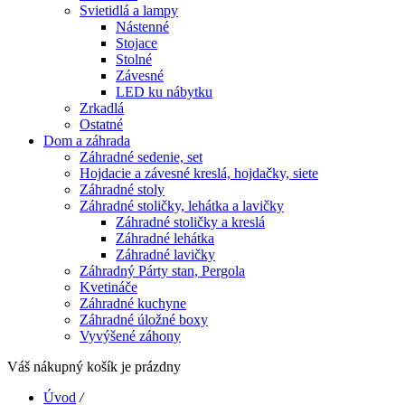
Svietidlá a lampy
Nástenné
Stojace
Stolné
Závesné
LED ku nábytku
Zrkadlá
Ostatné
Dom a záhrada
Záhradné sedenie, set
Hojdacie a závesné kreslá, hojdačky, siete
Záhradné stoly
Záhradné stoličky, lehátka a lavičky
Záhradné stoličky a kreslá
Záhradné lehátka
Záhradné lavičky
Záhradný Párty stan, Pergola
Kvetináče
Záhradné kuchyne
Záhradné úložné boxy
Vyvýšené záhony
Váš nákupný košík je prázdny
Úvod
/