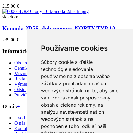
215,00 €
skladom
Komoda 2D5S, dub sonoma, NORTY TYP 10
239,00 €
Používame cookies
Informácie
+
Súbory cookie a ďalšie
Obchodné podmienky
Cenník dopravy a doručenie
technológie sledovania
Možnosti platby
používame na zlepšenie vášho
Reklamácie / Poškodenie tovaru
zážitku z prehliadania našich
Výmena a vrátenie tovaru
Odstúpiť od zmluvy TU
webových stránok, na to, aby sme
Pravidlá používania cookies
vám zobrazovali prispôsobený
obsah a cielené reklamy, na
O nás
+
analýzu návštevnosti našich
Úvod
webových stránok a na
O nás
pochopenie toho, odkiaľ naši
Kontakt