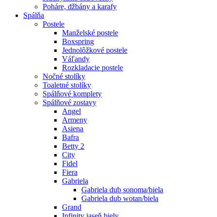
Poháre, džbány a karafy
Spálňa
Postele
Manželské postele
Boxspring
Jednolôžkové postele
Váľandy
Rozkladacie postele
Nočné stolíky
Toaletné stolíky
Spálňové komplety
Spálňové zostavy
Angel
Armeny
Asiena
Bafra
Betty 2
City
Fidel
Fiera
Gabriela
Gabriela dub sonoma/biela
Gabriela dub wotan/biela
Grand
Infinity jaseň biely