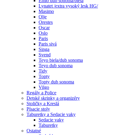
Emio dub sonoma/biela
Lynatet /extra vysoký lesk HG/
Masimo
Olje
Orestes
Oscar
Oslo
Paris
Paris sivá
Singa
Svend
Teyo biela/dub sonoma
Teyo dub sonoma
Tidy
Topty
Topty dub sonoma
Vilgo
Regály a Police
Detské skrinky a organizéry
Stoličky a Kreslá
Písacie stoly
Taburetky a Sedacie vaky
Sedacie vaky
Taburetky
Ostatné