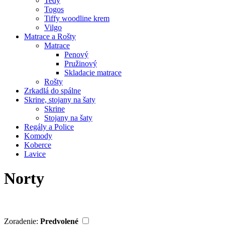
Tedy
Togos
Tiffy woodline krem
Vilgo
Matrace a Rošty
Matrace
Penový
Pružinový
Skladacie matrace
Rošty
Zrkadlá do spálne
Skrine, stojany na šaty
Skrine
Stojany na šaty
Regály a Police
Komody
Koberce
Lavice
Norty
Zoradenie:
Predvolené