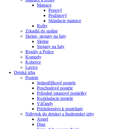
Matrace
Penový
Pružinový
Skladacie matrace
Rošty
Zrkadlá do spálne
Skrine, stojany na šaty
Skrine
Stojany na šaty
Regály a Police
Komody
Koberce
Lavice
Detská izba
Postele
Jednolôžkové postele
Poschodové postele
Prírodné ratanové postielky
Rozkladacie postele
Váľandy
Príslušenstvo k posteliam
Nábytok do detskej a študentskej izby
Angel
Diaz