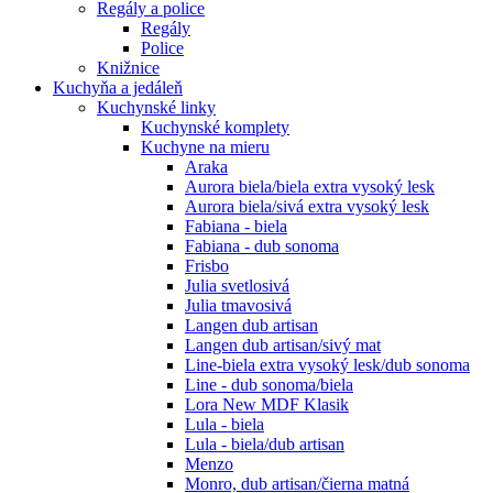
Regály a police
Regály
Police
Knižnice
Kuchyňa a jedáleň
Kuchynské linky
Kuchynské komplety
Kuchyne na mieru
Araka
Aurora biela/biela extra vysoký lesk
Aurora biela/sivá extra vysoký lesk
Fabiana - biela
Fabiana - dub sonoma
Frisbo
Julia svetlosivá
Julia tmavosivá
Langen dub artisan
Langen dub artisan/sivý mat
Line-biela extra vysoký lesk/dub sonoma
Line - dub sonoma/biela
Lora New MDF Klasik
Lula - biela
Lula - biela/dub artisan
Menzo
Monro, dub artisan/čierna matná