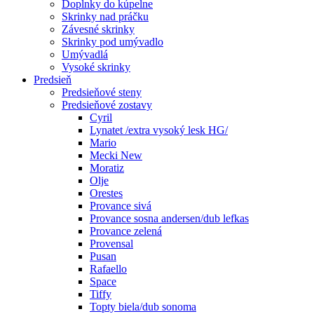
Doplnky do kúpelne
Skrinky nad práčku
Závesné skrinky
Skrinky pod umývadlo
Umývadlá
Vysoké skrinky
Predsieň
Predsieňové steny
Predsieňové zostavy
Cyril
Lynatet /extra vysoký lesk HG/
Mario
Mecki New
Moratiz
Olje
Orestes
Provance sivá
Provance sosna andersen/dub lefkas
Provance zelená
Provensal
Pusan
Rafaello
Space
Tiffy
Topty biela/dub sonoma