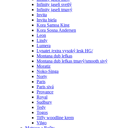
Infinity jaseň svetlý
Infinity jaseň tmavý
Invita
Invita biela
Kora Samoa King
Kora Sosna Andersen
Leon
Lindy
Lumera
Lynatet /extra vysoký lesk HG/
Montana dub lefkas
Montana dub lefkas tmavý/smooth sivý
Moratiz
Noko-Singa
Norty
Paris
Paris sivá
Provance
Royal
Sudbury
Tedy
Togos
Tiffy woodline krem
Vilgo
Matrace a Rošty