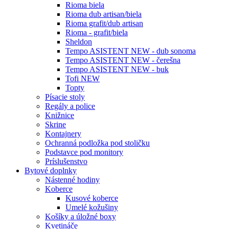
Rioma biela
Rioma dub artisan/biela
Rioma grafit/dub artisan
Rioma - grafit/biela
Sheldon
Tempo ASISTENT NEW - dub sonoma
Tempo ASISTENT NEW - čerešna
Tempo ASISTENT NEW - buk
Tofi NEW
Topty
Písacie stoly
Regály a police
Knižnice
Skrine
Kontajnery
Ochranná podložka pod stoličku
Podstavce pod monitory
Príslušenstvo
Bytové doplnky
Nástenné hodiny
Koberce
Kusové koberce
Umelé kožušiny
Košíky a úložné boxy
Kvetináče