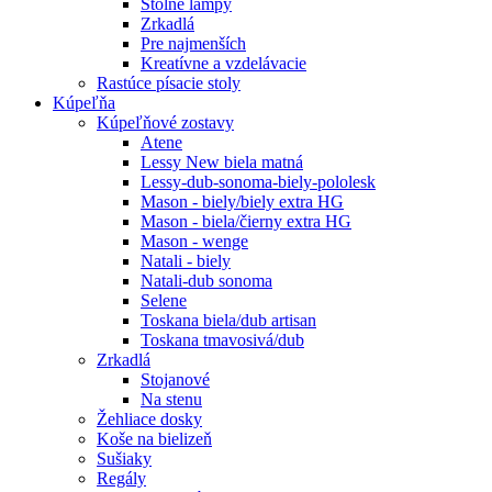
Stolné lampy
Zrkadlá
Pre najmenších
Kreatívne a vzdelávacie
Rastúce písacie stoly
Kúpeľňa
Kúpeľňové zostavy
Atene
Lessy New biela matná
Lessy-dub-sonoma-biely-pololesk
Mason - biely/biely extra HG
Mason - biela/čierny extra HG
Mason - wenge
Natali - biely
Natali-dub sonoma
Selene
Toskana biela/dub artisan
Toskana tmavosivá/dub
Zrkadlá
Stojanové
Na stenu
Žehliace dosky
Koše na bielizeň
Sušiaky
Regály