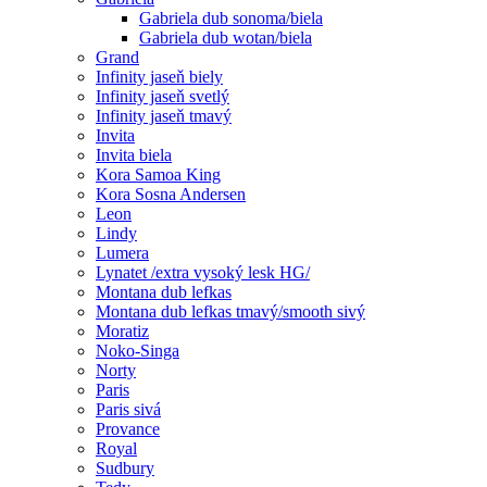
Gabriela dub sonoma/biela
Gabriela dub wotan/biela
Grand
Infinity jaseň biely
Infinity jaseň svetlý
Infinity jaseň tmavý
Invita
Invita biela
Kora Samoa King
Kora Sosna Andersen
Leon
Lindy
Lumera
Lynatet /extra vysoký lesk HG/
Montana dub lefkas
Montana dub lefkas tmavý/smooth sivý
Moratiz
Noko-Singa
Norty
Paris
Paris sivá
Provance
Royal
Sudbury