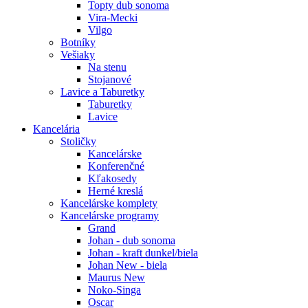
Topty dub sonoma
Vira-Mecki
Vilgo
Botníky
Vešiaky
Na stenu
Stojanové
Lavice a Taburetky
Taburetky
Lavice
Kancelária
Stoličky
Kancelárske
Konferenčné
Kľakosedy
Herné kreslá
Kancelárske komplety
Kancelárske programy
Grand
Johan - dub sonoma
Johan - kraft dunkel/biela
Johan New - biela
Maurus New
Noko-Singa
Oscar