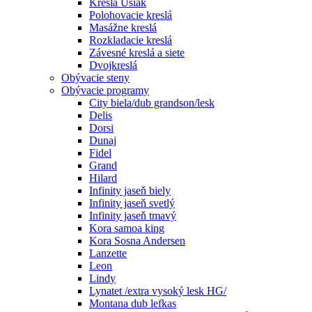
Kreslá Ušiak
Polohovacie kreslá
Masážne kreslá
Rozkladacie kreslá
Závesné kreslá a siete
Dvojkreslá
Obývacie steny
Obývacie programy
City biela/dub grandson/lesk
Delis
Dorsi
Dunaj
Fidel
Grand
Hilard
Infinity jaseň biely
Infinity jaseň svetlý
Infinity jaseň tmavý
Kora samoa king
Kora Sosna Andersen
Lanzette
Leon
Lindy
Lynatet /extra vysoký lesk HG/
Montana dub lefkas